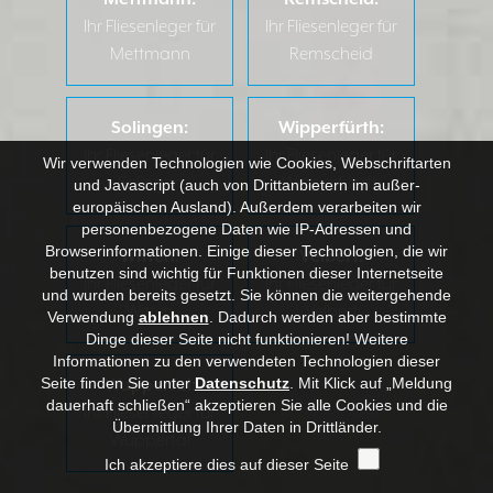
Ihr Fliesenleger für
Ihr Fliesenleger für
Mettmann
Remscheid
Solingen:
Wipperfürth:
Ihr Fliesenleger für
Ihr Fliesenleger für
Wir verwenden Technologien wie Cookies, Webschriftarten
Solingen
Wipperfuerth
und Javascript (auch von Drittanbietern im außer-
europäischen Ausland). Außerdem verarbeiten wir
personenbezogene Daten wie IP-Adressen und
Browserinformationen. Einige dieser Technologien, die wir
Witten:
Velbert:
benutzen sind wichtig für Funktionen dieser Internetseite
Ihr Fliesenleger für
Ihr Fliesenleger für
und wurden bereits gesetzt. Sie können die weitergehende
Witten
Velbert
Verwendung
ablehnen
.
Dadurch werden aber bestimmte
Dinge dieser Seite nicht funktionieren! Weitere
Informationen zu den verwendeten Technologien dieser
Seite finden Sie unter
Datenschutz
. Mit Klick auf „Meldung
Wuppertal:
dauerhaft schließen“ akzeptieren Sie alle Cookies und die
Ihr Fliesenleger für
Übermittlung Ihrer Daten in Drittländer.
Wuppertal
Ich akzeptiere dies auf dieser Seite