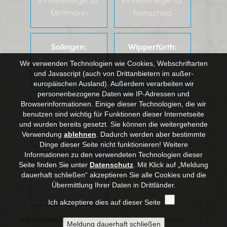
Ihr Fliesenleger für
Ihr Fliesenleger für
Mettmann
Remscheid
Solingen:
Wipperfürth:
Ihr Fliesenleger für
Ihr Fliesenleger für
Wir verwenden Technologien wie Cookies, Webschriftarten
Solingen
Wipperfuerth
und Javascript (auch von Drittanbietern im außer-
europäischen Ausland). Außerdem verarbeiten wir
personenbezogene Daten wie IP-Adressen und
Browserinformationen. Einige dieser Technologien, die wir
Witten:
Velbert:
benutzen sind wichtig für Funktionen dieser Internetseite
Ihr Fliesenleger für
Ihr Fliesenleger für
und wurden bereits gesetzt. Sie können die weitergehende
Witten
Velbert
Verwendung
ablehnen
.
Dadurch werden aber bestimmte
Dinge dieser Seite nicht funktionieren! Weitere
Informationen zu den verwendeten Technologien dieser
Seite finden Sie unter
Datenschutz
. Mit Klick auf „Meldung
Wuppertal:
dauerhaft schließen“ akzeptieren Sie alle Cookies und die
Ihr Fliesenleger für
Übermittlung Ihrer Daten in Drittländer.
Wuppertal
Ich akzeptiere dies auf dieser Seite
© 2026 Xhemali Fliesen, Granit und Naturstein
Kontakt
|
Datenschutz
|